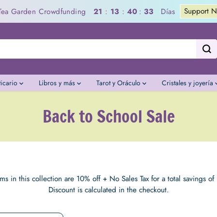
Support Now
a Garden Crowdfunding
Días
21
:
13
:
40
:
31
ticario
Libros y más
Tarot y Oráculo
Cristales y joyería
Back to School Sale
ems in this collection are 10% off + No Sales Tax for a total savings o
Discount is calculated in the checkout.