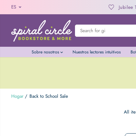
SALTAR AL
omatic Discount
ES
Jubilee Te
CONTENIDO
Sobre nosotros
Nuestros lectores intuitivos
Bo
Hogar
Back to School Sale
All it